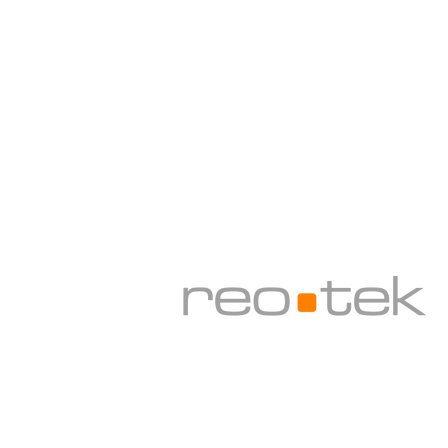
Sergiler için:
Cermodern, Altınsoy Cad. No:3 0
Adres: