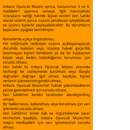
Ankara Oyuncak Müzesi ayrıca, Kanunu’nun 5 ve 8.
maddeleri uyarınca ve/veya ilgili mevzuattaki
istisnaların varlığı halinde kişisel verileri Veri Sahibi
olarak sizlerin ayrıca rızasını almaksızın işleyebilecek
ve üçüncü kişilerle paylaşabilecektir. Bu durumların
başlıcaları aşağıda belirtilmiştir:
Kanunlarda açıkça öngörülmesi,
Fiili imkânsızlık nedeniyle rızasını açıklayamayacak
durumda bulunan veya rızasına hukuki geçerlilik
tanınmayan kişinin kendisinin ya da bir başkasının
hayatı veya beden bütünlüğünün korunması için
zorunlu olması,
Veri Sahibi ile Ankara Oyuncak Müzesi arasında
herhangi bir sözleşmenin kurulması veya ifasıyla
doğrudan doğruya ilgili olması kaydıyla, kişisel
verilerin işlenmesinin gerekli olması,
Ankara Oyuncak Müzesi’nin hukuki yükümlülüklerini
yerine getirebilmesi için zorunlu olması,
Veri Sahibi’nin kendisi tarafından alenileştirilmiş
olması,
Bir hakkın tesisi, kullanılması veya korunması için veri
işlemenin zorunlu olması,
Veri Sahibi’nin temel hak ve özgürlüklerine zarar
vermemek kaydıyla, Ankara Oyuncak Müzesi’nin
meşru menfaatleri için veri işlenmesinin zorunlu
olması.