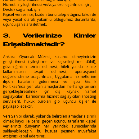
Hizmetin iyileştirilmesi ve/veya özelleştirilmesi için,
Destek sağlamak için,
Kişisel verilerinizi, bizden bunu talep ettiğiniz takdirde
veya yasal olarak yükümlü olduğumuz durumlarda,
üçüncü şahıslara iletmek.
3. Verilerinize Kimler
Erişebilmektedir?
Ankara Oyuncak Müzesi, kullanıcı deneyiminizin
geliştirilmesi (iyileştirme ve kişiselleştirme dâhil),
güvenliğinizin temin edilmesi, hileli ya da izinsiz
kullanımların tespit edilmesi, operasyonel
değerlendirme araştırılması, Uygulama hizmetlerine
ilişkin hataların giderilmesi ve işbu Gizlilik
Politikası’nda yer alan amaçlardan herhangi birisini
gerçekleştirebilmek için dış kaynak hizmet
sağlayıcıları, barındırma hizmet sağlayıcıları (hosting
servisleri), hukuk büroları gibi üçüncü kişiler ile
paylaşabilecektir.
Veri Sahibi olarak, yukarıda belirtilen amaçlarla sınırlı
olmak kaydı ile bahsi geçen üçüncü tarafların kişisel
verilerinizi dünyanın her yerindeki sunucularında
saklayabileceğini, bu hususa peşinen muvafakat
ettiğinizi kabul edersiniz.