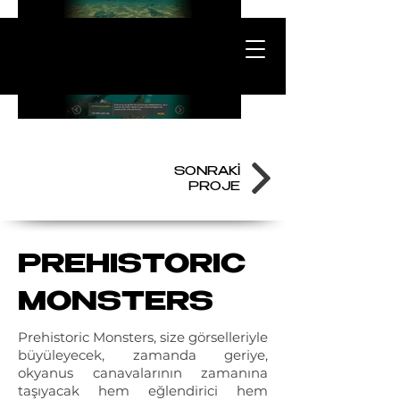
SONRAKİ
PROJE
PREHISTORIC
MONSTERS
Prehistoric Monsters, size görselleriyle
büyüleyecek, zamanda geriye,
okyanus canavalarının zamanına
taşıyacak hem eğlendirici hem