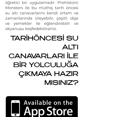
öğretici bir uygulamadır. Prehistoric
Monsters ile bu müthiş tarih öncesi
su altı canavarlarını kendi ortam ve
zamanlarında izleyebilir, çeşitli obje
ve yemekler ile eğlendirebilir ve
okyanusu keşfedebilirsiniz.
TARİHÖNCESİ SU
ALTI
CANAVARLARI İLE
BİR YOLCULUĞA
ÇIKMAYA HAZIR
MISINIZ?