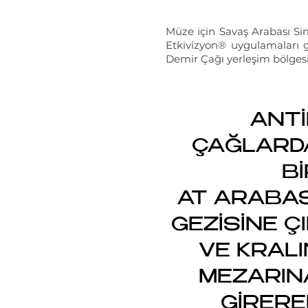
Müze için Savaş Arabası Si
Etkivizyon® uygulamaları ge
Demir Çağı yerleşim bölge
ANTİ
ÇAĞLARD
Bİ
AT ARABAS
GEZİSİNE ÇI
VE KRALI
MEZARIN
GİRERE