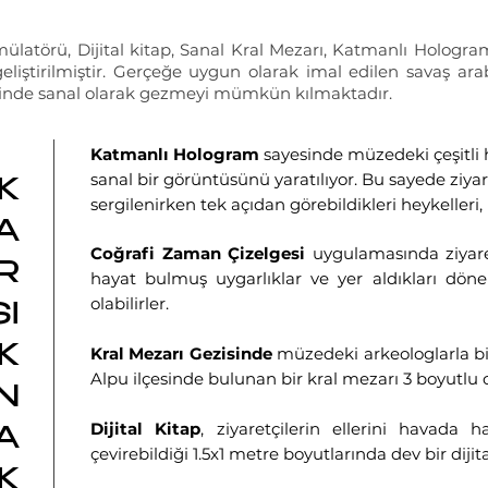
mülatörü, Dijital kitap, Sanal Kral Mezarı, Katmanlı Holog
liştirilmiştir. Gerçeğe uygun olarak imal edilen savaş arab
sinde sanal olarak gezmeyi mümkün kılmaktadır.
Katmanlı Hologram
sayesinde müzedeki çeşitli
sanal bir görüntüsünü yaratılıyor. Bu sayede ziyare
K
sergilenirken tek açıdan görebildikleri heykelleri,
A
Coğrafi Zaman Çizelgesi
uygulamasında ziyaret
R
hayat bulmuş uygarlıklar ve yer aldıkları döne
olabilirler.
I
Kral Mezarı Gezisinde
müzedeki arkeologlarla birl
K
Alpu ilçesinde bulunan bir kral mezarı 3 boyutlu o
N
Dijital Kitap
, ziyaretçilerin ellerini havada h
A
çevirebildiği 1.5x1 metre boyutlarında dev bir dijita
K