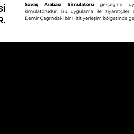
Savaş Arabası Simülatörü
gerçeğine u
İ
simülatörüdür. Bu uygulama ile ziyaretçiler 
Demir Çağı'ndaki bir Hitit yerleşim bölgesinde gez
.