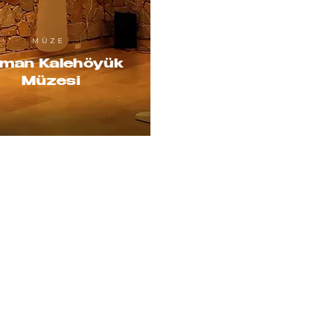
MÜZE
man Kalehöyük
Müzesi