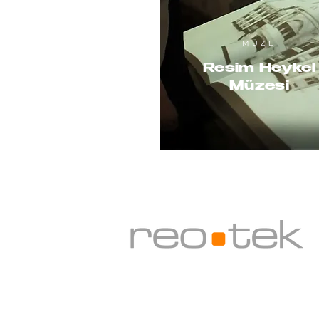
MÜZE
Resim Heykel
Müzesi
Sergiler için:
Cermodern, Altınsoy Cad. No:3 0