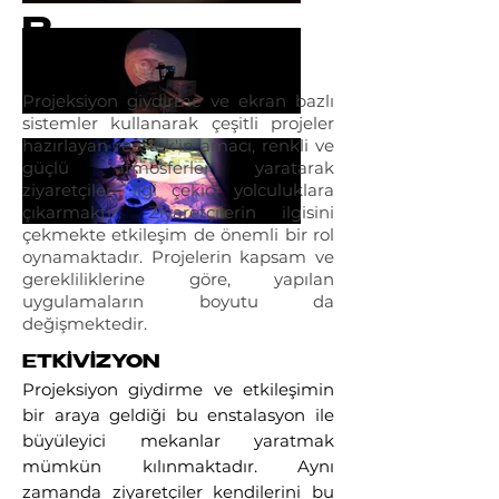
R​
Projeksiyon giydirme ve ekran bazlı
sistemler kullanarak çeşitli projeler
hazırlayan reo-tek'in amacı, renkli ve
güçlü atmosferler yaratarak
ziyaretçileri ilgi çekici yolculuklara
çıkarmaktır. Ziyaretçilerin ilgisini
çekmekte etkileşim de önemli bir rol
oynamaktadır. Projelerin kapsam ve
gerekliliklerine göre, yapılan
uygulamaların boyutu da
değişmektedir.
ETKİVİZYON
Projeksiyon giydirme ve etkileşimin
bir araya geldiği bu enstalasyon ile
büyüleyici mekanlar yaratmak
mümkün kılınmaktadır. Aynı
zamanda ziyaretçiler kendilerini bu