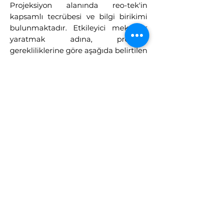
Projeksiyon alanında reo-tek'in
kapsamlı tecrübesi ve bilgi birikimi
bulunmaktadır. Etkileyici mekanlar
yaratmak adına, projenin
gerekliliklerine göre aşağıda belirtilen
giydirmeler uygulanabilir:
-İÇ MEKAN & DIŞ MEKAN
PROJEKİYON GİYDİRME
-KAVİSLİ EKRAN PROJEKSİYON
GİYDİRME
-YARIM KÜRE & TAM KÜRE
PROJEKSİYON GİYDİRME