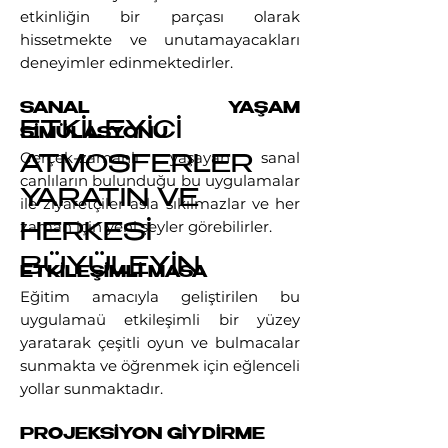
etkinliğin bir parçası olarak
hissetmekte ve unutamayacakları
deneyimler edinmektedirler.
SANAL YAŞAM
ETKİLEYİCİ
SİMÜLASYONU
Gerçek-zamanlı yaşayan sanal
ATMOSFERLER
canlıların bulunduğu bu uygulamalar
YARATIN VE
ile ziyaretçiler asla sıkılmazlar ve her
zaman için yeni şeyler görebilirler.
HERKESİ
BÜYÜLEYİN.
ETKİLEŞİMLİ MASA
Eğitim amacıyla geliştirilen bu
uygulamaü etkileşimli bir yüzey
yaratarak çeşitli oyun ve bulmacalar
sunmakta ve öğrenmek için eğlenceli
yollar sunmaktadır.
PROJEKSİYON GİYDİRME