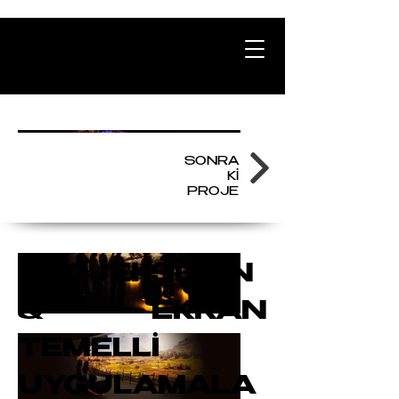
SONRA
Kİ
PROJE
PROJEKSİYON
& EKRAN
TEMELLİ
UYGULAMALA