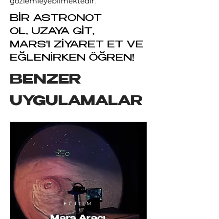
gözlemleyebilmektedir.
BİR ASTRONOT
OL,
UZAYA GİT,
MARS'I ZİYARET ET
VE
EĞLENİRKEN ÖĞREN!
BENZER
UYGULAMALAR
EĞİTİM
Mars Aracı